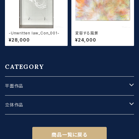
-Unwritten law_Con_001-
変容する風景
¥28,000
¥24,000
CATEGORY
平面作品
抽象作品
立体作品
具象作品
小さい作品
商品一覧に戻る