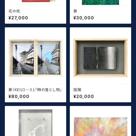
花の枕
景
¥27,000
¥30,000
景（KEI)O－３１「時の落とし物」
陰陽
¥80,000
¥20,000