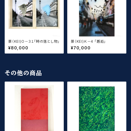
景（KEI)O－３１「時の落とし物」
景（KEI)Ｋ－4 「邂逅」
¥80,000
¥70,000
その他の商品